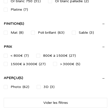
Or blanc 750
(31)
Or blanc palladie
(2)
Platine
(7)
FINITION(S)
Mat
(8)
Poli brillant
(63)
Sable
(3)
PRIX
< 800€
(7)
800€ à 1500€
(27)
1500€ à 3000€
(27)
> 3000€
(5)
APERÇU(S)
Photo
(62)
3D
(3)
Vider les filtres