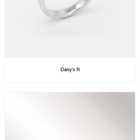
Dany’s R