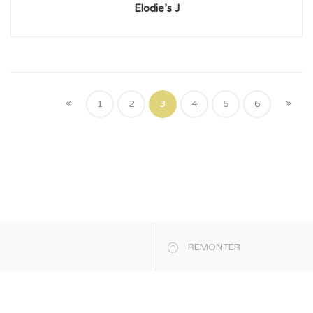
Elodie’s J
1
2
3
4
5
6
REMONTER